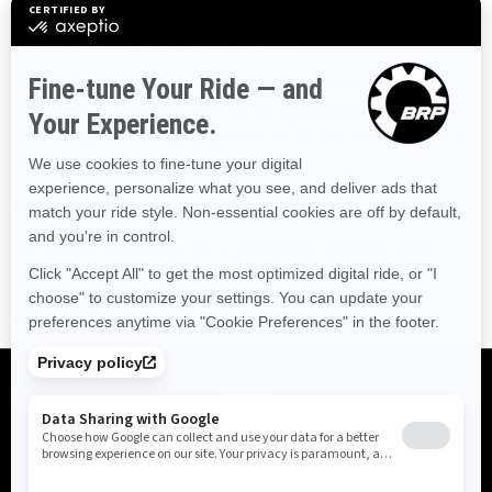
Accessibility Guidelines 2.0 nivå AA (WCAG 2.0 AA) som sin
standard för tillgänglighet på webben.
Tänk på att vårt arbete är löpande och utvecklas när
webbplatsen utvecklas. Om du har specifika frågor eller
problem gällande tillgängligheten på en viss webbplats är du
välkommen att kontakta oss.
Kostnadsfritt nummer: 1-888-272-9222
Via det här numret kan du få support på engelska eller
franska kl. 08.00–20.00.
Kontakta BRP med dina frågor om tillgänglighet.